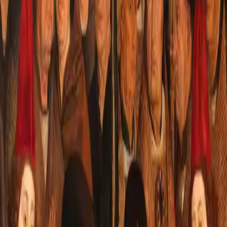
Quinto Império
Être · Rêver · Accomplir