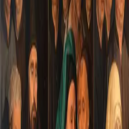
Accueil
Expositions
Espace
Conférences
Agenda
Contacts
FR
Visiter